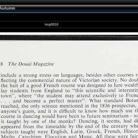
 Autumn
img0010