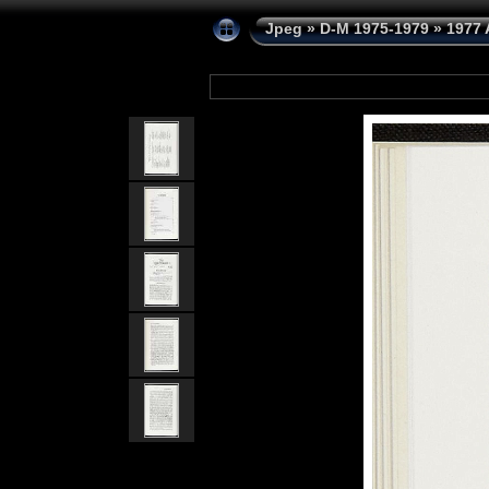
Jpeg
»
D-M 1975-1979
»
1977